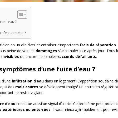
ite d’eau ?
professionnelle ?
idien en un clin d’œil et entraîner d’importants
frais de réparation
.
ous peine de voir les
dommages
s’accumuler jour après jour. Tous l
 invisibles
ou encore de simples
raccords défaillants
.
 symptômes d’une fuite d’eau ?
e d’une
infiltration d’eau
dans un logement. L’apparition soudaine 
e, si des
moisissures
se développent malgré un entretien régulier o
mportant de rester vigilant.
re d’eau
constitue aussi un signal d’alerte. Ce problème peut proveni
s extérieures ou enterrées
. Il vaut mieux agir rapidement pour évi