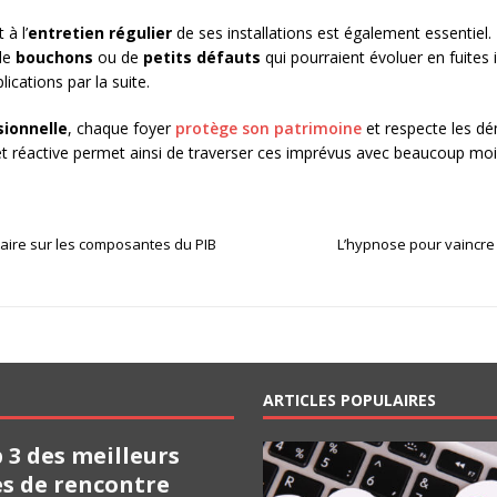
 à l’
entretien régulier
de ses installations est également essentiel. 
 de
bouchons
ou de
petits défauts
qui pourraient évoluer en fuites 
cations par la suite.
sionnelle
, chaque foyer
protège son patrimoine
et respecte les dé
et réactive permet ainsi de traverser ces imprévus avec beaucoup moins
taire sur les composantes du PIB
L’hypnose pour vaincre 
ARTICLES POPULAIRES
 3 des meilleurs
es de rencontre