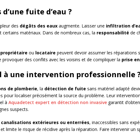
 d’une fuite d’eau ?
ampleur des
dégâts des eaux
augmente. Laisser une
infiltration d’e
certains matériaux. Dans de nombreux cas, la
responsabilité
de ch
,
propriétaire
ou
locataire
peuvent devoir assumer les réparations s
de provoquer des conflits avec les voisins et de compliquer la
prise en
l à une intervention professionnelle 
ions de plomberie
, la
détection de fuite
sans matériel adapté devien
s pour localiser précisément la source du problème. Leur interventio
pel à
Aquadetect expert en détection non invasive
garantit d’obteni
ignes suspects.
s
canalisations extérieures ou enterrées
, inaccessibles sans expé
et limite le risque de récidive après la réparation. Faire intervenir un s