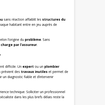
au
sans réaction affaiblit les
structures du
aque habitant entre en jeu auprès de
elon l’origine du
problème
. Sans
 charge par l’assureur
.
?
t difficile. Un
expert
ou un
plombier
n prévient des
travaux inutiles
et permet de
r un diagnostic fiable et d’intervenir
rience technique. Solliciter un professionnel
pécialiste dans les plus brefs délais reste la