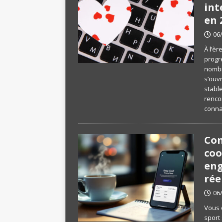
int
en 
06
À l’èr
progr
nombr
s’ouvr
stable
renco
conna
Com
coo
en
rée
06
Vous 
sport