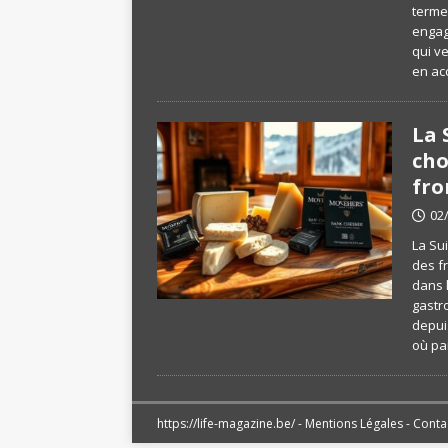
terme 
engag
qui ve
en ac
La 
cho
fro
02
La Su
des f
dans 
gastr
depui
où pa
https://life-magazine.be/ -
Mentions Légales
-
Conta