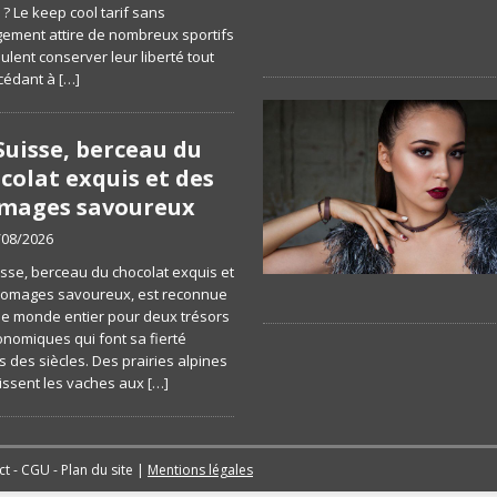
? Le keep cool tarif sans
ement attire de nombreux sportifs
ulent conserver leur liberté tout
cédant à
[…]
Suisse, berceau du
colat exquis et des
mages savoureux
/08/2026
isse, berceau du chocolat exquis et
romages savoureux, est reconnue
le monde entier pour deux trésors
onomiques qui font sa fierté
s des siècles. Des prairies alpines
issent les vaches aux
[…]
ct
-
CGU
-
Plan du site
|
Mentions légales