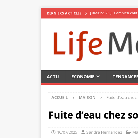
[ 06/08/2026 ]
Combien coûte
DERNIERS ARTICLES
[ 02/08/2026 ]
La Suisse, be
[ 02/08/2026 ]
10 expériences
[ 02/08/2026 ]
Pseudo stylé :
[ 06/08/2026 ]
Top 3 des meil
ACTU
ECONOMIE
TENDANCE
ACCUEIL
MAISON
Fuite d’eau chez s
Fuite d’eau chez soi
10/07/2025
Sandra Hernandez
Ma