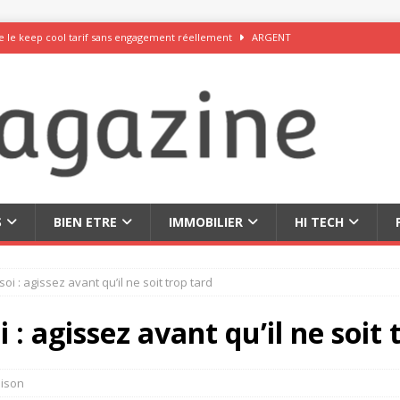
 le keep cool tarif sans engagement réellement
ARGENT
rceau du chocolat exquis et des fromages savoureux
DÉCOUVRIR
 inoubliables au Japon en famille, en couple ou en solo
DÉCOUVRIR
 50 idées originales pour vos réseaux sociaux
DÉCOUVRIR
leurs sites de rencontre internationaux sérieux en 2026
RELATION
S
BIEN ETRE
IMMOBILIER
HI TECH
oi : agissez avant qu’il ne soit trop tard
 : agissez avant qu’il ne soit 
ison