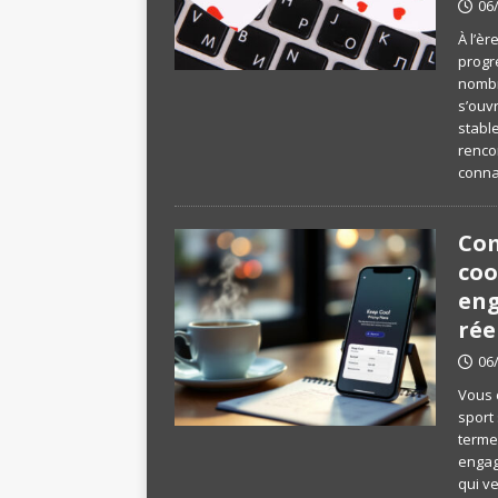
06
À l’èr
progr
nombr
s’ouvr
stable
renco
conna
Com
coo
en
rée
06
Vous 
sport
terme 
engag
qui ve