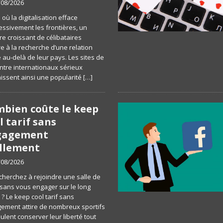
/08/2026
e où la digitalisation efface
essivement les frontières, un
e croissant de célibataires
e à la recherche d’une relation
 au-delà de leur pays. Les sites de
ntre internationaux sérieux
issent ainsi une popularité
[…]
bien coûte le keep
l tarif sans
gagement
llement
/08/2026
cherchez à rejoindre une salle de
 sans vous engager sur le long
? Le keep cool tarif sans
ement attire de nombreux sportifs
ulent conserver leur liberté tout