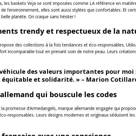
, les baskets Veja se sont imposées comme LA référence en matière
 de l’environnement, elles sont aussi stylées que confortables. Et ceri
belle planète. On craque sans hésiter !
ments trendy et respectueux de la nat
pose des collections à la fois tendances et éco-responsables. Utili
nfort incomparable tout en prenant soin de notre peau. Leurs créatio
véhicule des valeurs importantes pour moi :
quitable et solidarité. » – Marion Cotillar
 allemand qui bouscule les codes
st la promesse d’Armedangels, marque allemande engagée qui propo
 éco-responsables. Leurs designs modernes et originaux séduisent les
la française avec une conscience