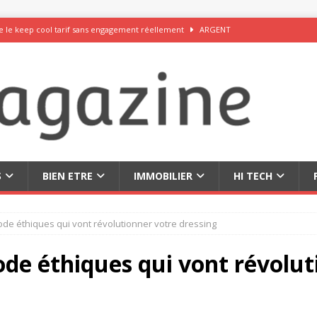
 le keep cool tarif sans engagement réellement
ARGENT
rceau du chocolat exquis et des fromages savoureux
DÉCOUVRIR
 inoubliables au Japon en famille, en couple ou en solo
DÉCOUVRIR
 50 idées originales pour vos réseaux sociaux
DÉCOUVRIR
leurs sites de rencontre internationaux sérieux en 2026
RELATION
S
BIEN ETRE
IMMOBILIER
HI TECH
e éthiques qui vont révolutionner votre dressing
de éthiques qui vont révolut