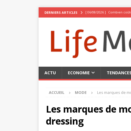
[ 06/08/2026 ]
Combien coûte
DERNIERS ARTICLES
[ 02/08/2026 ]
La Suisse, be
[ 02/08/2026 ]
10 expériences
[ 02/08/2026 ]
Pseudo stylé :
[ 06/08/2026 ]
Top 3 des meil
ACTU
ECONOMIE
TENDANCE
ACCUEIL
MODE
Les marques de mod
Les marques de mo
dressing