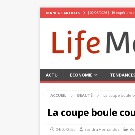
[ 02/08/2026 ]
10 expériences
DERNIERS ARTICLES
[ 02/08/2026 ]
Pseudo stylé :
[ 30/07/2026 ]
Nos recommand
[ 29/07/2026 ]
7 bienfaits d
[ 02/08/2026 ]
La Suisse, be
ACTU
ECONOMIE
TENDANCE
ACCUEIL
BEAUTÉ
La coupe boule co
La coupe boule cour
04/05/2025
Sandra Hernandez
Be