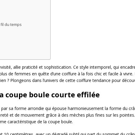
 fil du temps
isité, allie praticité et sophistication. Ce style intemporel, qui encad
s de femmes en quête d’une coiffure à la fois chic et facile à vivre.
idien ? Plongeons dans l’univers de cette coiffure tendance pour découv
la coupe boule courte effilée
e par sa forme arrondie qui épouse harmonieusement la forme du crâ
égèreté et de mouvement grâce à des mèches plus fines sur les pointes.
ume caractéristique de la coupe boule.
et 10 centimètres, avec un dégradé subtil qui part du sommet du crân