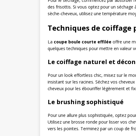
Pour le séchage, commencez par absorber l’ex
des frisottis. Si vous optez pour un séchage à
sèche-cheveux, utilisez une température moyenn
Techniques de coiffage 
La
coupe boule courte effilée
offre une mu
quelques techniques pour mettre en valeur v
Le coiffage naturel et déco
Pour un look effortless chic, misez sur le m
insistant sur les racines. Séchez vos cheveux
cheveux pour les ébouriffer légèrement et fi
Le brushing sophistiqué
Pour une allure plus sophistiquée, optez pou
Utilisez une brosse ronde pour lisser vos ch
vers les pointes. Terminez par un coup de froi