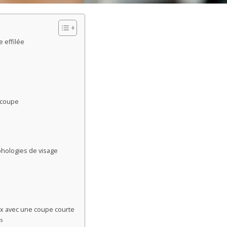
 effilée
 coupe
phologies de visage
ux avec une coupe courte
s