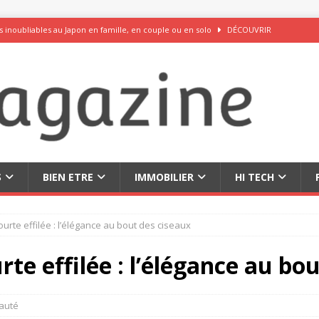
 inoubliables au Japon en famille, en couple ou en solo
DÉCOUVRIR
 50 idées originales pour vos réseaux sociaux
DÉCOUVRIR
ations pour choisir votre audioprothésiste
BIEN ETRE
u zinc pour la femme à connaître absolument
BEAUTÉ
rceau du chocolat exquis et des fromages savoureux
DÉCOUVRIR
S
BIEN ETRE
IMMOBILIER
HI TECH
urte effilée : l’élégance au bout des ciseaux
te effilée : l’élégance au bo
auté