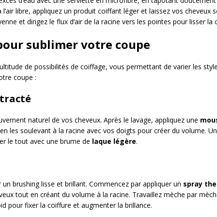
cès d’eau avec une serviette en microfibre, en tapotant doucement pl
 l’air libre, appliquez un produit coiffant léger et laissez vos cheveu
e et dirigez le flux d’air de la racine vers les pointes pour lisser la
pour sublimer votre coupe
ltitude de possibilités de coiffage, vous permettant de varier les styl
otre coupe :
ntracté
ouvement naturel de vos cheveux. Après le lavage, appliquez une
mous
 en les soulevant à la racine avec vos doigts pour créer du volume. U
xer le tout avec une brume de
laque légère
.
r un brushing lisse et brillant. Commencez par appliquer un
spray th
eveux tout en créant du volume à la racine. Travaillez mèche par mèche
d pour fixer la coiffure et augmenter la brillance.