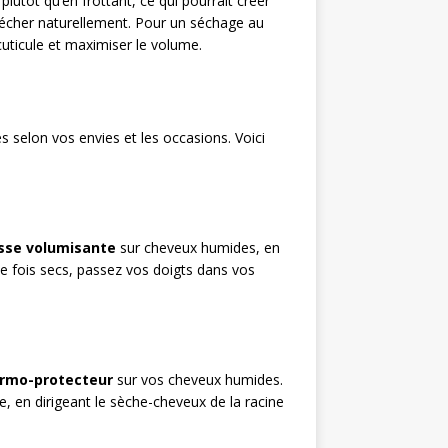
utôt qu’en frottant, ce qui pourrait créer
x sécher naturellement. Pour un séchage au
 cuticule et maximiser le volume.
es selon vos envies et les occasions. Voici
se volumisante
sur cheveux humides, en
ne fois secs, passez vos doigts dans vos
ermo-protecteur
sur vos cheveux humides.
, en dirigeant le sèche-cheveux de la racine