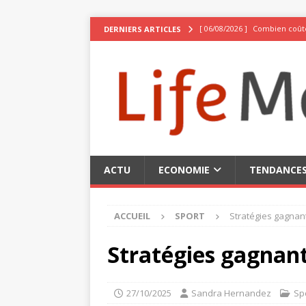
[ 06/08/2026 ]
Combien coûte
DERNIERS ARTICLES
[ 02/08/2026 ]
La Suisse, be
[ 02/08/2026 ]
10 expériences
[ 02/08/2026 ]
Pseudo stylé :
[ 06/08/2026 ]
Top 3 des meil
ACTU
ECONOMIE
TENDANCE
ACCUEIL
SPORT
Stratégies gagnan
Stratégies gagnant
27/10/2025
Sandra Hernandez
Sp