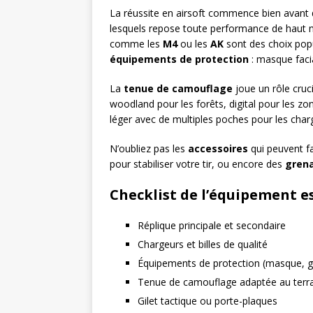
La réussite en airsoft commence bien avant d
lesquels repose toute performance de haut 
comme les
M4
ou les
AK
sont des choix popul
équipements de protection
: masque facia
La
tenue de camouflage
joue un rôle cruc
woodland pour les forêts, digital pour les z
léger avec de multiples poches pour les cha
N’oubliez pas les
accessoires
qui peuvent fa
pour stabiliser votre tir, ou encore des
gren
Checklist de l’équipement e
Réplique principale et secondaire
Chargeurs et billes de qualité
Équipements de protection (masque, ga
Tenue de camouflage adaptée au terr
Gilet tactique ou porte-plaques