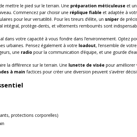
e mettre le pied sur le terrain. Une
préparation méticuleuse
et u
niveau. Commencez par choisir une
réplique fiable
et adaptée à votre
aires pour leur versatilité. Pour les tireurs d’élite, un
sniper
de précis
l intégral, protège-dents, et vêtements rembourrés sont indispensabl
ial dans votre capacité à vous fondre dans l’environnement. Optez pou
ones urbaines. Pensez également à votre
loadout
, l’ensemble de votr
rgeurs, une
radio
pour la communication d’équipe, et une gourde d’eau
ire la différence sur le terrain. Une
lunette de visée
pour améliorer 
ades à main
factices pour créer une diversion peuvent s’avérer décisi
ssentiel
nts, protections corporelles)
ain