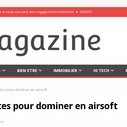
 le keep cool tarif sans engagement réellement
ARGENT
rceau du chocolat exquis et des fromages savoureux
DÉCOUVRIR
 inoubliables au Japon en famille, en couple ou en solo
DÉCOUVRIR
 50 idées originales pour vos réseaux sociaux
DÉCOUVRIR
leurs sites de rencontre internationaux sérieux en 2026
RELATION
S
BIEN ETRE
IMMOBILIER
HI TECH
tes pour dominer en airsoft
es pour dominer en airsoft
ort