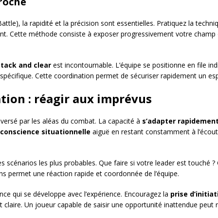
roché
ttle), la rapidité et la précision sont essentielles. Pratiquez la techn
t. Cette méthode consiste à exposer progressivement votre champ de
stack and clear
est incontournable. L’équipe se positionne en file in
spécifique. Cette coordination permet de sécuriser rapidement un esp
tion : réagir aux imprévus
versé par les aléas du combat. La capacité à
s’adapter rapidemen
conscience situationnelle
aiguë en restant constamment à l’écout
es scénarios les plus probables. Que faire si votre leader est touch
ons permet une réaction rapide et coordonnée de l’équipe.
ce qui se développe avec l’expérience. Encouragez la
prise d’initiat
ire. Un joueur capable de saisir une opportunité inattendue peut re