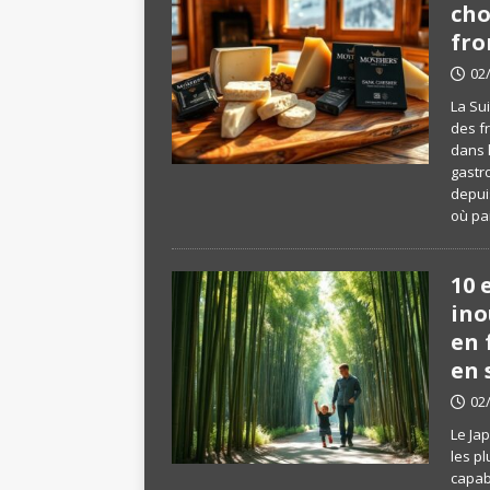
cho
fro
02
La Su
des f
dans 
gastr
depui
où pa
10 
ino
en 
en 
02
Le Ja
les pl
capab