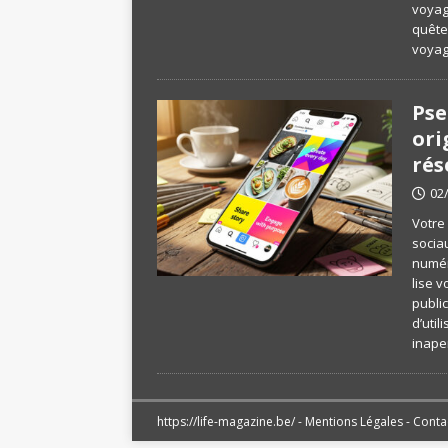
voyage
quête
voyag
Pse
ori
rés
02
Votre
socia
numér
lise v
public
d’uti
inape
https://life-magazine.be/ -
Mentions Légales
-
Conta