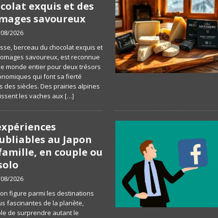
colat exquis et des
mages savoureux
/08/2026
isse, berceau du chocolat exquis et
romages savoureux, est reconnue
le monde entier pour deux trésors
onomiques qui font sa fierté
s des siècles. Des prairies alpines
issent les vaches aux
[…]
expériences
ubliables au Japon
famille, en couple ou
solo
/08/2026
pon figure parmi les destinations
us fascinantes de la planète,
le de surprendre autant le