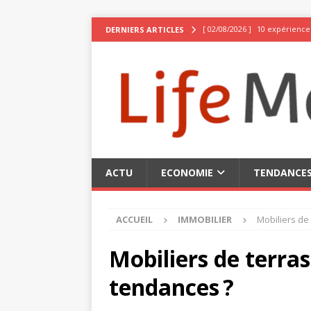
[ 02/08/2026 ]
10 expériences
DERNIERS ARTICLES
[ 02/08/2026 ]
Pseudo stylé :
[ 30/07/2026 ]
Nos recommand
[ 29/07/2026 ]
7 bienfaits d
[ 02/08/2026 ]
La Suisse, be
ACTU
ECONOMIE
TENDANCE
ACCUEIL
IMMOBILIER
Mobiliers de
Mobiliers de terras
tendances ?