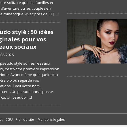
ur solitaire que les familles en
 d’aventure ou les couples en
e romantique. Avec près de 31
[…]
udo stylé : 50 idées
ginales pour vos
eaux sociaux
/08/2026
 pseudo stylé sur les réseaux
ux, c’est votre première impression
ique. Avant même que quelqu’un
otre bio ou regarde vos
ations, il voit votre nom
lisateur. Un pseudo banal passe
rçu. Un pseudo
[…]
ct
-
CGU
-
Plan du site
|
Mentions légales