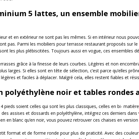
uminium 5 lattes, un ensemble mobilie
térieur et en extérieur ne sont pas les mêmes. Si en intérieur nous pou
sont pas. Parmi les mobiliers pour terrasse restaurant proposés sur 
sont les plus plébiscitées. Toujours aussi en vogue, ces ensembles déf
terrasses grâce à la finesse de leurs courbes. Légères et non encombra
plus larges. Si elles sont en tête de sélection, c’est parce qu’elles prô
légères et faciles à déplacer. Malgré cela, elles restent fiables et rési
 polyéthylène noir et tables rondes 
à 4 pieds soient celles qui sont les plus classiques, celles en bi- mati
 des assises et dossards en polyéthylène, intégrez ces derniers dans 
en en blanc qu’en noir, vous pouvez retrouver ces chaises en version 
 petit format et de forme ronde pour plus de praticité. Avec des coul