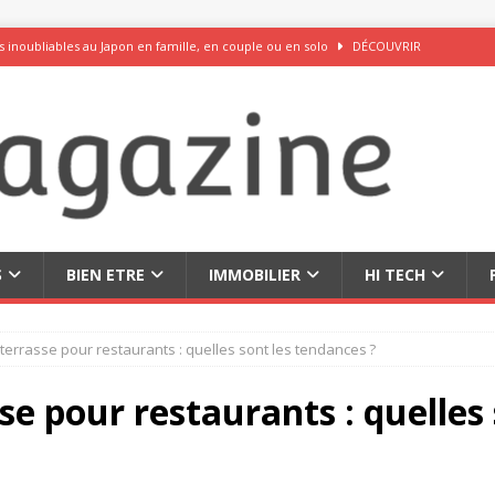
 inoubliables au Japon en famille, en couple ou en solo
DÉCOUVRIR
 50 idées originales pour vos réseaux sociaux
DÉCOUVRIR
ations pour choisir votre audioprothésiste
BIEN ETRE
u zinc pour la femme à connaître absolument
BEAUTÉ
rceau du chocolat exquis et des fromages savoureux
DÉCOUVRIR
S
BIEN ETRE
IMMOBILIER
HI TECH
 terrasse pour restaurants : quelles sont les tendances ?
se pour restaurants : quelles 